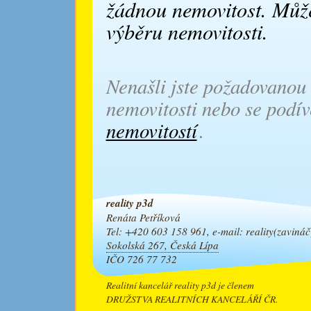
žádnou nemovitost. Může
výběru nemovitosti.
Nenašli jste požadovanou 
nemovitosti nebo se podív
nemovitostí
.
reality p3d
Renáta Petříková
Tel: +420 603 158 961, e-mail: reality
(zavi
náč
Sokolská 267, Česká Lípa
IČO 726 77 732
Realitní kancelář reality p3d je členem
DRUŽSTVA REALITNÍCH KANCELÁŘÍ ČR.