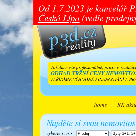
Od 1.7.2023 je kancelář 
Česká Lípa
(vedle prodejny
Zařídíme vše profesionálně, praxe v realitá
ODHAD TRŽNÍ CENY NEMOVITOS
ZAŘÍDÍME VÝHODNÉ FINANCOVÁNÍ A PRÁ
home
RK aktu
Najděte si svou nemovitos
vyberte si >>