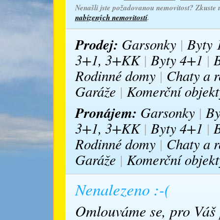
Nenašli jste požadovanou nemovitost? Zkuste u
nabízených nemovitostí
.
Prodej:
Garsonky
|
Byty
3+1, 3+KK
|
Byty 4+1
|
B
Rodinné domy
|
Chaty a r
Garáže
|
Komerční objekt
Pronájem:
Garsonky
|
By
3+1, 3+KK
|
Byty 4+1
|
B
Rodinné domy
|
Chaty a r
Garáže
|
Komerční objekt
Nenalezeno :-(
Omlouváme se, pro Váš