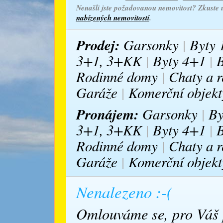
Nenašli jste požadovanou nemovitost? Zkuste u
nabízených nemovitostí
.
Prodej:
Garsonky
|
Byty
3+1, 3+KK
|
Byty 4+1
|
B
Rodinné domy
|
Chaty a r
Garáže
|
Komerční objekt
Pronájem:
Garsonky
|
By
3+1, 3+KK
|
Byty 4+1
|
B
Rodinné domy
|
Chaty a r
Garáže
|
Komerční objekt
Nenalezeno :-(
Omlouváme se, pro Váš