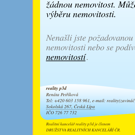
žádnou nemovitost. Může
výběru nemovitosti.
Nenašli jste požadovanou 
nemovitosti nebo se podív
nemovitostí
.
reality p3d
Renáta Petříková
Tel: +420 603 158 961, e-mail: reality
(zavi
náč
Sokolská 267, Česká Lípa
IČO 726 77 732
Realitní kancelář reality p3d je členem
DRUŽSTVA REALITNÍCH KANCELÁŘÍ ČR.