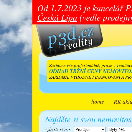
Od 1.7.2023 je kancelář 
Česká Lípa
(vedle prodejny
Zařídíme vše profesionálně, praxe v realitá
ODHAD TRŽNÍ CENY NEMOVITOS
ZAŘÍDÍME VÝHODNÉ FINANCOVÁNÍ A PRÁ
home
RK aktu
Najděte si svou nemovitos
vyberte si >>