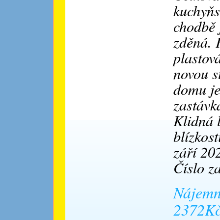
kuchyňsk
chodbě 
zděná. 
plastov
novou st
domu je
zastávk
Klidná l
blízkos
září 20
Číslo z
Nájemn
2372Kč/